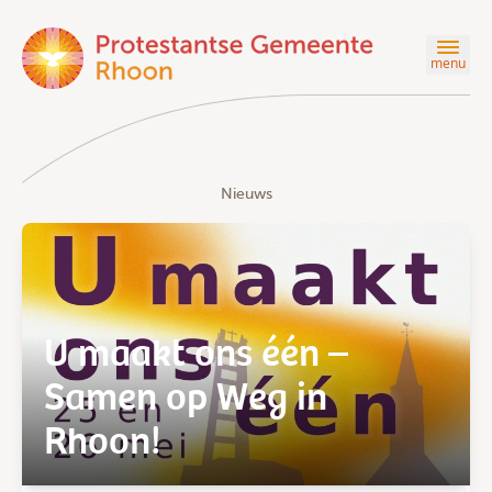
menu
Nieuws
U maakt ons één –
Samen op Weg in
Rhoon!