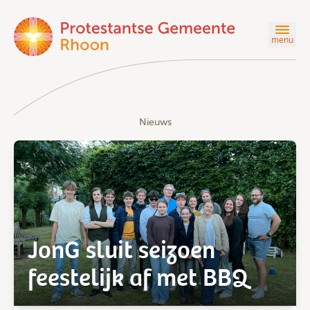
menu
Nieuws
JonG sluit seizoen
feestelijk af met BBQ