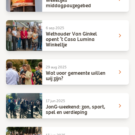
Wekelijks
middagpauzegebed
6 sep 2025
Wethouder Van Ginkel
opent ‘t Casa Lumina
Winkeltje
29 aug 2025
Wat voor gemeente willen
wij zijn?
17 jun 2025
JonG-weekend: zon, sport,
spel en verdieping