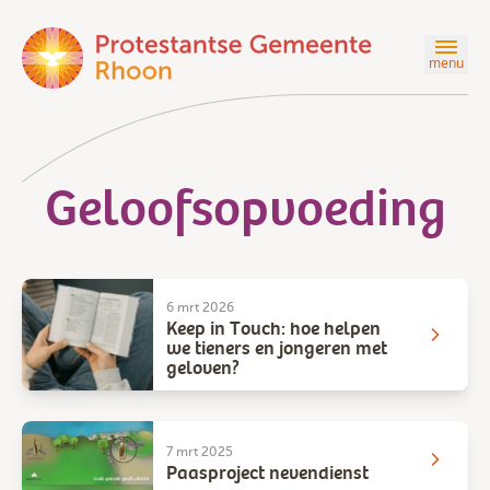
menu
Geloofsopvoeding
6 mrt 2026
Keep in Touch: hoe helpen
we tieners en jongeren met
geloven?
7 mrt 2025
Paasproject nevendienst