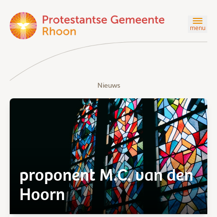
menu
Nieuws
proponent M.C. van den
Hoorn