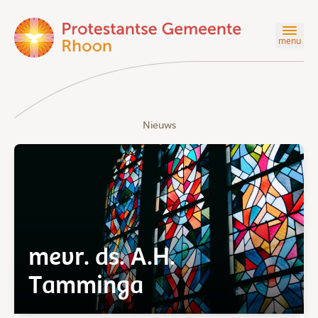
menu
Nieuws
mevr. ds. A.H.
Tamminga