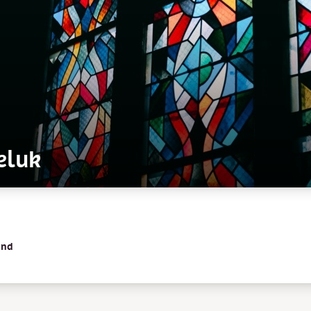
eluk
and