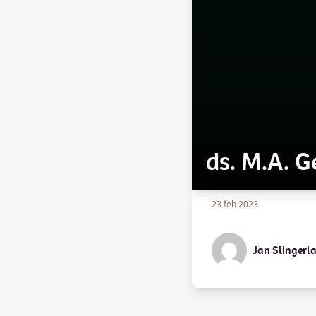
ds. M.A. G
23 feb 2023
Jan Slingerl