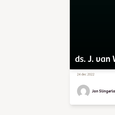
ds. J. va
24 dec 2022
Jan Slingerl