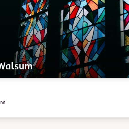
n Walsum
and