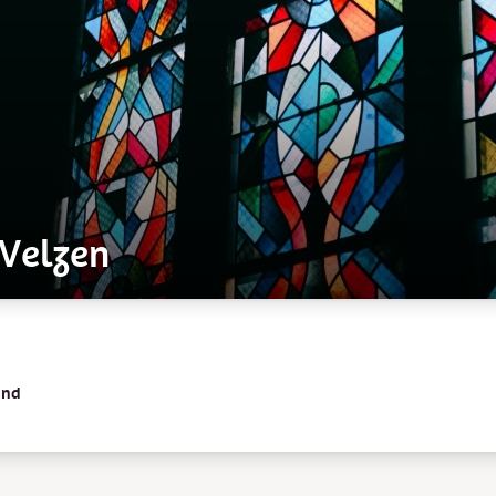
 Velzen
and