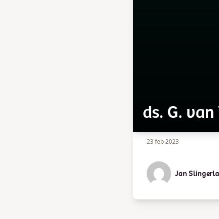
ds. G. van
23 feb 2023
Jan Slingerl