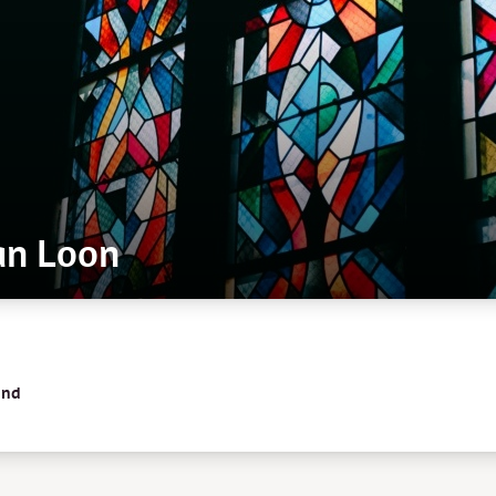
an Loon
and