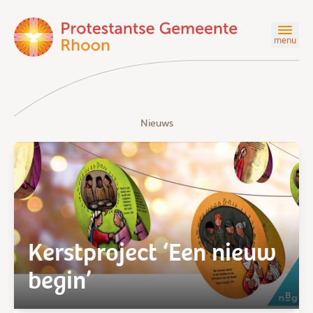
menu
Nieuws
Kerstproject ‘Een nieuw
begin’