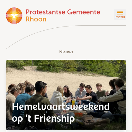
menu
Nieuws
Hemelvaartsweekend
op ‘t Frienship