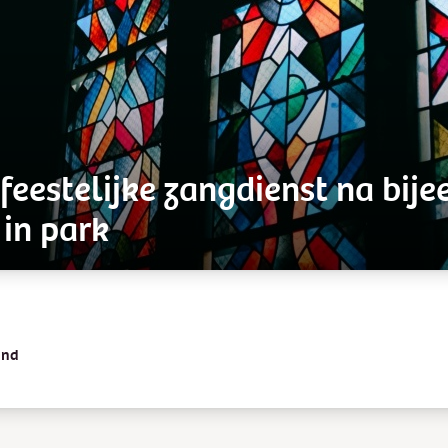
 feestelijke zangdienst na bij
in park
and