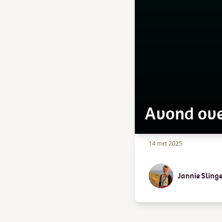
Avond ove
14 mrt 2025
Jannie Sling