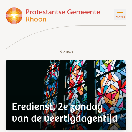
menu
Nieuws
Eredienst, 2e zondag
van de veertigdagentijd