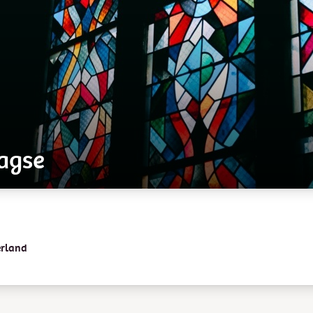
agse
erland