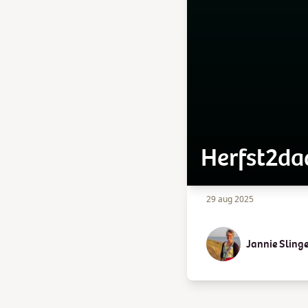
Herfst2da
29 aug 2025
Jannie Sling