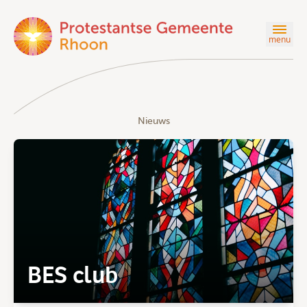
menu
Nieuws
BES club