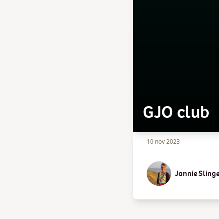
GJO club
10 nov 2023
Jannie Sling