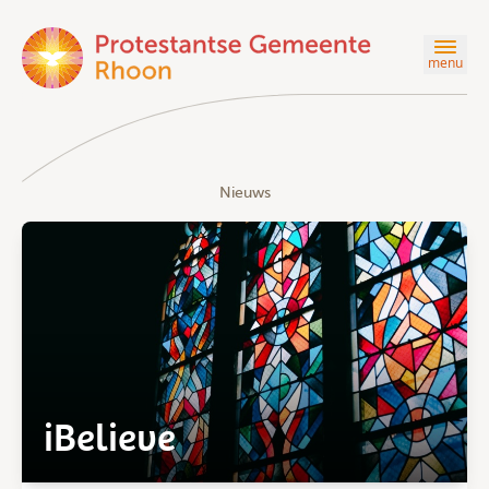
menu
Nieuws
iBelieve