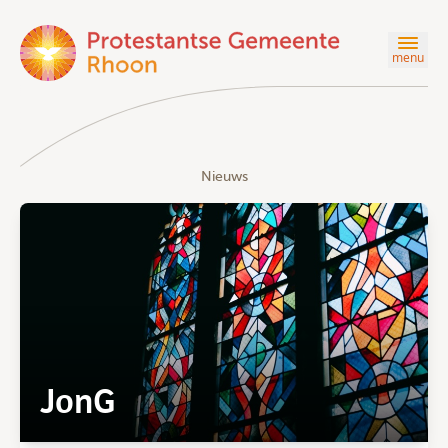
menu
Nieuws
JonG