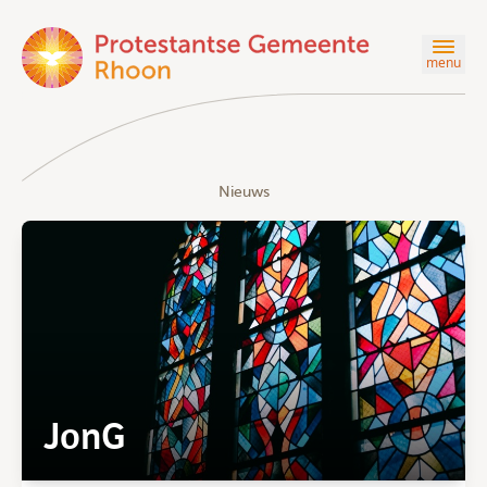
menu
Nieuws
JonG