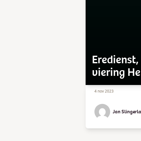
Eredienst,
viering H
4 nov 2023
Jan Slingerl