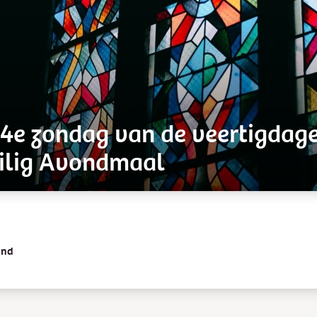
 4e zondag van de veertigdage
eilig Avondmaal
and