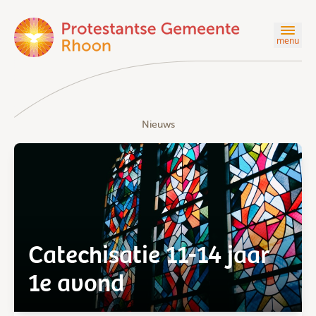
menu
Nieuws
Catechisatie 11-14 jaar
1e avond