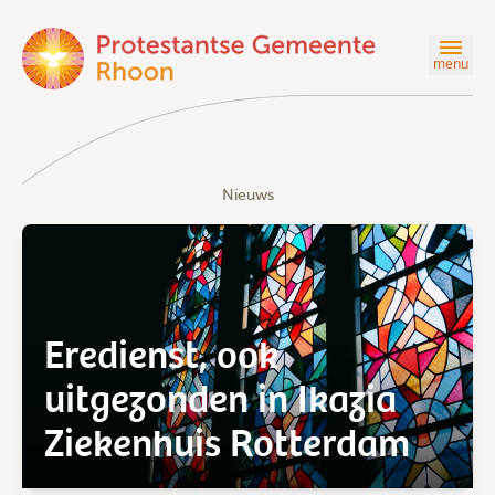
menu
Nieuws
Eredienst, ook
uitgezonden in Ikazia
Ziekenhuis Rotterdam