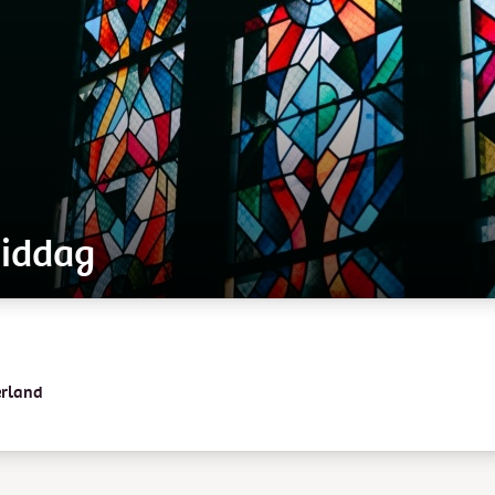
iddag
erland