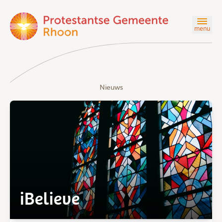
menu
Nieuws
iBelieve