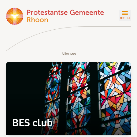
menu
Nieuws
BES club