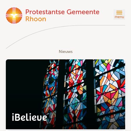
menu
Nieuws
iBelieve