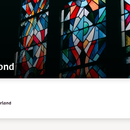
ond
erland