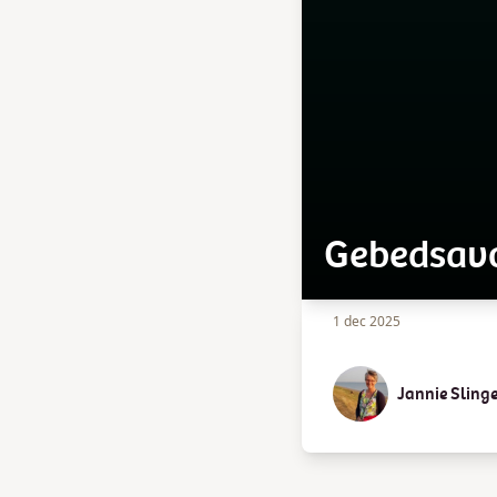
Gebedsav
1 dec 2025
Jannie Sling